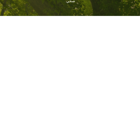
صحي.
يُقدِّم
معلومات عنا
روابط سريعة
أخبار ووسائط إعلام
قصتنا
الطبيعة وأنا
وسائل الإعلام
قيادتنا
مسؤوليتنا
بيان صحفي
الحياة في دابر
دابر ويلنس
علاقات المستثمرين
الحملات