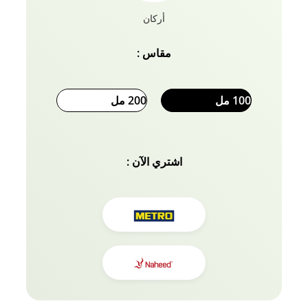
أركان
مقاس :
100 مل
200 مل
اشتري الآن :