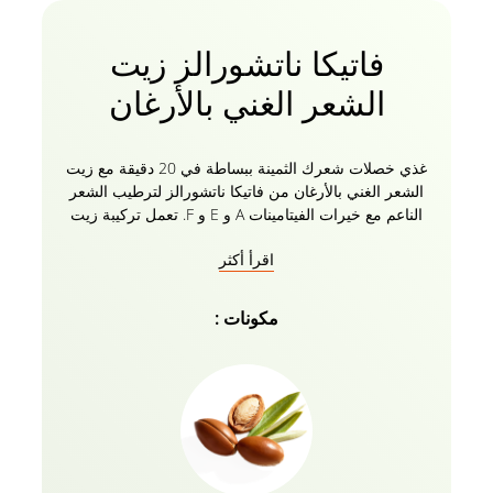
فاتيكا ناتشورالز زيت
الشعر الغني بالأرغان
غذي خصلات شعرك الثمينة ببساطة في 20 دقيقة مع زيت
الشعر الغني بالأرغان من فاتيكا ناتشورالز لترطيب الشعر
الناعم مع خيرات الفيتامينات A و E و F. تعمل تركيبة زيت
الأرغان هذه مع الفوائد الفريدة لزيت الشعر بشكل أفضل
اقرأ أكثر
على الشعر الجاف والمجعد مما يمنح اللمعان والقوة التي
تحتاجها! يمنح زيت أرغان للشعر مظهرا متجددا وملمسا من
الكمال الحريري واللمعان المتألق. إنه المنتج النهائي
مكونات :
للتصفيف واللمسات النهائية لشعر صحي شديد اللمعان! إنه
غير دهني وخالي من الكحول ويمتص على الفور لتنعيم
البشرة للحصول على شعر حريري وخالي من التجعد.
حماية وإحياء وفك تشابك شعرك الطبيعي والشعر
المستعار ووصلات أي ملمس. قومي بتقوية شعرك من
الجذور إلى الأطراف مع زيت فاتيكا ناتشورالز للشعر
الغني بالأرغان بالفيتامينات النابضة بالحياة!