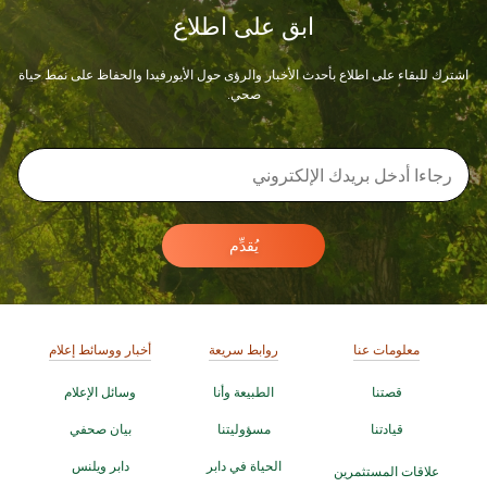
ابق على اطلاع
اشترك للبقاء على اطلاع بأحدث الأخبار والرؤى حول الأيورفيدا والحفاظ على نمط حياة
صحي.
يُقدِّم
معلومات عنا
روابط سريعة
أخبار ووسائط إعلام
قصتنا
الطبيعة وأنا
وسائل الإعلام
قيادتنا
مسؤوليتنا
بيان صحفي
الحياة في دابر
دابر ويلنس
علاقات المستثمرين