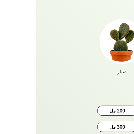
طبيعية 100٪ من زيت الصبار Vatika Naturals خالية من البارابين
وي شعرك من الجذور إلى الأطراف مع
 الغني بالصبار مع جميع الأعشاب.
صبار
200 مل
300 مل