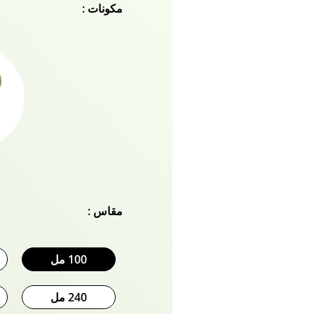
مكونات :
والكبريتات والسيليكون. ق
زيت فاتيكا ناتشورالز للشعر
مقاس :
100 مل
240 مل