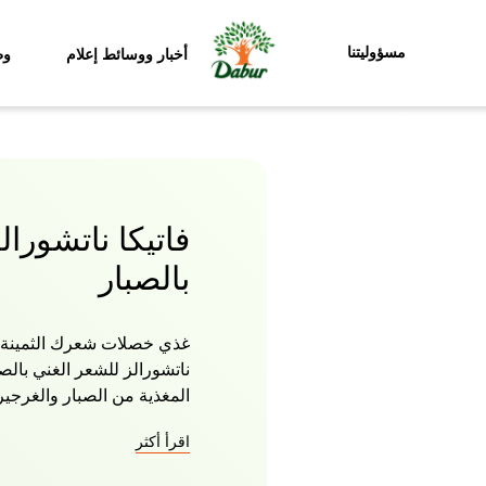
مسؤوليتنا
أخبار ووسائط إعلام
وظ
فاتيكا ناتشورا
بالصبار
ناتشورالز للشعر الغني بال
المغذية من الصبار والغرجي
عن طريق تقوية الشعر من ال
اقرأ أكثر
الطبيعي للشعر للرجال والن
رأسك تغذية كاملة تساعد عل