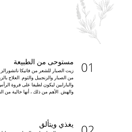
مستوحى من الطبيعة
زيت الصبار للشعر من فاتيكا ناتشورالز
من الصبار والزنجبيل والثوم. العلاج بال
والبارابين ليكون لطيفا على فروة الر
والهش. الأهم من ذلك ، أنها خالية من ا
يغذي ويتألق