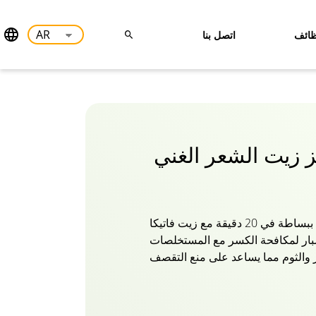
ائف
اتصل بنا
لز زيت الشعر الغني
غذي خصلات شعرك الثمينة ببساطة في 20 دقيقة مع زيت فاتيكا
صبار لمكافحة الكسر مع المستخلصات
ر والثوم مما يساعد على منع التقصف
جذور إلى الأطراف. زيت الصبار
ساء من فاتيكا يمنح شعرك وفروة
ى التحكم في تساقط الشعر. تركيبة