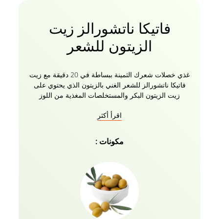
فاتيكا ناتشورالز زيت
الزيتون للشعر
غذي خصلات شعرك الثمينة ببساطة في 20 دقيقة مع زيت
فاتيكا ناتشورالز للشعر الغني بالزيتون الذي يحتوي على
زيت الزيتون البكر والمستخلصات المغذية من اللوز
والصبار والليمون. تضمن تركيبة فاتيكا الفريدة تغلغلا أعمق
اقرأ أكثر
للزيت لمنح شعرك وفروة رأسك تغذية طبيعية كاملة
لشعر جميل خال من المشاكل. زيت الشعر الطبيعي 100٪
للرجال والنساء خال من البارابين والكبريتات والسيليكون.
مكونات :
قومي بتقوية شعرك من الجذور إلى الأطراف باستخدام
زيت فاتيكا ناتشورالز للشعر الغني بالزيتون.