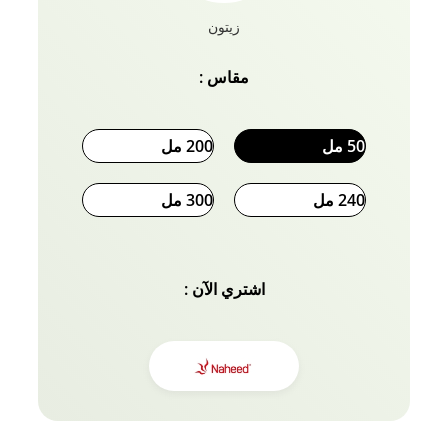
زيتون
مقاس :
50 مل
200 مل
240 مل
300 مل
اشتري الآن :