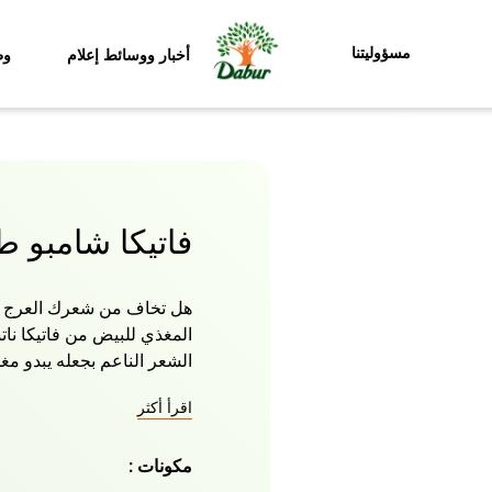
مسؤوليتنا
أخبار ووسائط إعلام
وظ
فاتيكا شامبو ط
هل تخاف من شعرك العرج وا
المغذي للبيض من فاتيكا نا
الشعر الناعم بجعله يبدو مغذ
عناصر مغذية بما في ذلك ال
اقرأ أكثر
خصلات شعرك من الجذور إلى
صحية ولامعة ومليئة بالحجم.
مكونات :
والمجهدة وتقويتها بعلاج غذا
استخدام هذا الشامبو المعتم