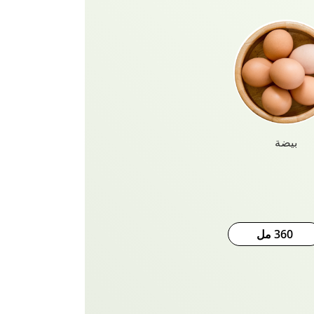
بيضة
360 مل