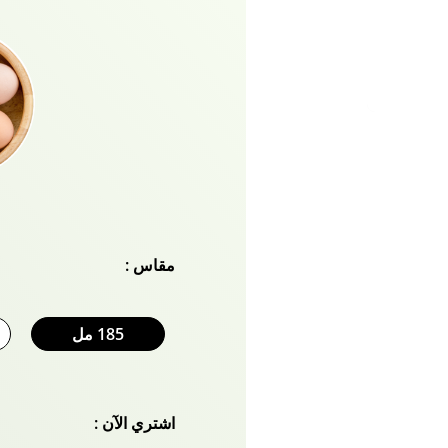
مقاس :
185 مل
اشتري الآن :