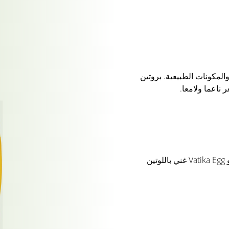
لمكونات الطبيعية. بروتين
ناعما ولامعا.
بروتين البيض معروف بالترطيب. شامبو Vatika Egg غني باللوتين