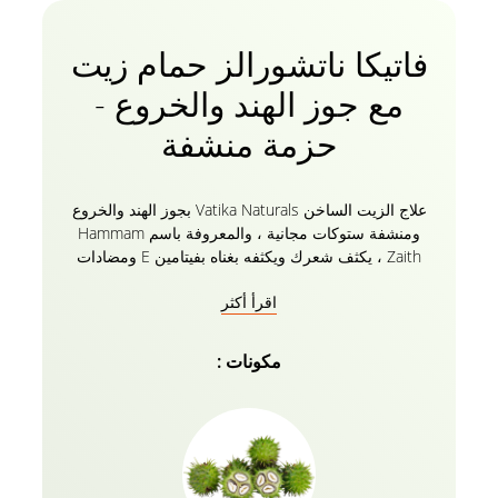
فاتيكا ناتشورالز حمام زيت
مع جوز الهند والخروع -
حزمة منشفة
علاج الزيت الساخن Vatika Naturals بجوز الهند والخروع
ومنشفة ستوكات مجانية ، والمعروفة باسم Hammam
Zaith ، يكثف شعرك ويكثفه بغناه بفيتامين E ومضادات
الأكسدة. ينشط شعرك جنبا إلى جنب مع زيوت فاتيكا
اقرأ أكثر
المغذية التي تساعد على السيطرة على تساقط الشعر.
المكونات الطبيعية مثل جوز الهند والخروع المخصب بزيوت
فاتيكا ووصفته العشبية تغذي شعرك من الجذور إلى
مكونات :
الأطراف ، مما يجعله صحيا ولامعا ومليئا بالحجم. قناع
الشعر مصنوع خصيصا للشعر التالف أو الأطراف المتقصفة
أو الشعر العرج. عمائم الشعر المصنوعة من الألياف
الدقيقة هي طريقة ثورية لتجفيف شعرك بلطف! تقلل
العمامة المصنوعة من الألياف الدقيقة من التجعد والكسر
والأطراف المتقصفة. إنه سميك للغاية ولكنه خفيف الوزن