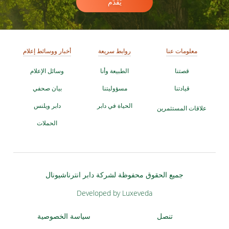
يُقدِّم
معلومات عنا
روابط سريعة
أخبار ووسائط إعلام
قصتنا
الطبيعة وأنا
وسائل الإعلام
قيادتنا
مسؤوليتنا
بيان صحفي
الحياة في دابر
دابر ويلنس
علاقات المستثمرين
الحملات
جميع الحقوق محفوظة لشركة دابر انترناشيونال
Developed by Luxeveda
تنصل
سياسة الخصوصية