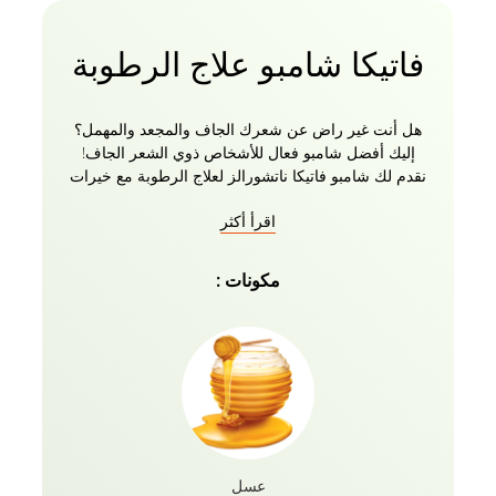
فاتيكا شامبو علاج الرطوبة
هل أنت غير راض عن شعرك الجاف والمجعد والمهمل؟
إليك أفضل شامبو فعال للأشخاص ذوي الشعر الجاف!
نقدم لك شامبو فاتيكا ناتشورالز لعلاج الرطوبة مع خيرات
المكونات الطبيعية مثل اللوز والعسل الذي يساعدك على
اقرأ أكثر
الاحتفاظ بالرطوبة المفقودة مما يجعل شعرك يبدو حيويا
وصحيا. تتأكد زيوت فاتيكا الأساسية الغنية بالوصفة العشبية
من تنظيف الرطوبة وتقويتها والحفاظ عليها مما يمنح
مكونات :
الشعر الناعم والحريري الذي تعشقه! لذا جربي العطر
الغني واحصلي على شعر ناعم جميل مع شامبو فاتيكا
ناتشورالز لعلاج الرطوبة
عسل