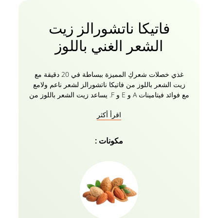
فاتيكا ناتشورالز زيت
الشعر الغني باللوز
غذي خصلات شعركِ المميزة ببساطة في 20 دقيقة مع
زيت الشعر باللوز من فاتيكا ناتشورالز لشعر ناعم ولامع
مع فوائد فيتامينات A و E و F. يساعد زيت الشعر باللوز من
فاتيكا على إنعاش الشعر التالف، فهو يحتوي على
اقرأ أكثر
مستخلصات مغذية من زيت اللوز والسمسم وجوز الهند.
تساعد تركيبته الفريدة على تنعيم الشعر وترطيبه وترطيبه.
يتحكم في الضرر الناجم عن تجفيف الشعر وتلوين الشعر
مكونات :
وضربات التمشيط الصلبة التي تلحق الضرر بالبشرة التي
تغطي الشعر. تركيبة طبيعية 100٪ من زيت اللوز Vatika
Naturals خالية من البارابين والكبريتات والسليكونات. قوي
شعرك من الجذور إلى الأطراف مع زيت فاتيكا ناتشورالز
للشعر الغني باللوز مع جميع الأعشاب الطبيعية.