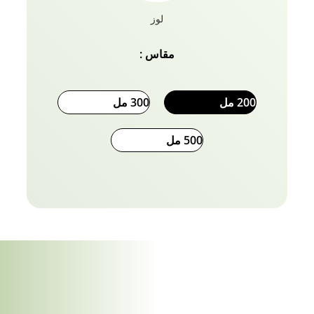
لوز
مقاس :
200 مل
300 مل
500 مل