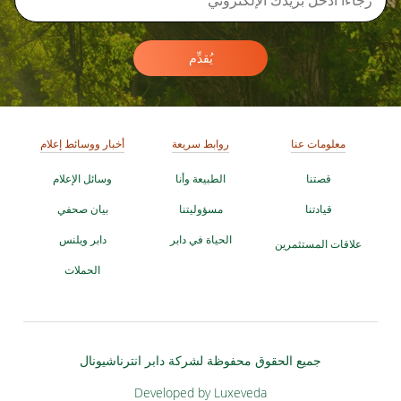
يُقدِّم
معلومات عنا
روابط سريعة
أخبار ووسائط إعلام
قصتنا
الطبيعة وأنا
وسائل الإعلام
قيادتنا
مسؤوليتنا
بيان صحفي
الحياة في دابر
دابر ويلنس
علاقات المستثمرين
الحملات
جميع الحقوق محفوظة لشركة دابر انترناشيونال
Developed by Luxeveda