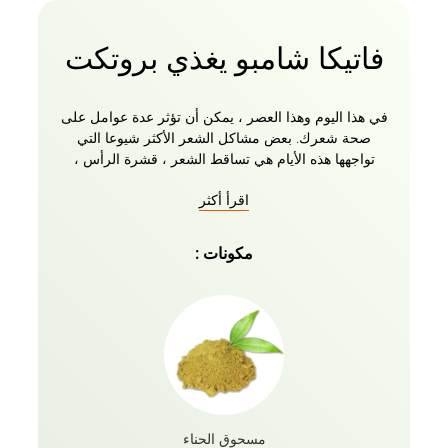
فاتيكا شامبو يغذي بروتكت
في هذا اليوم وهذا العصر ، يمكن أن تؤثر عدة عوامل على
صحة شعرك. بعض مشاكل الشعر الأكثر شيوعا التي
تواجهها هذه الأيام هي تساقط الشعر ، قشرة الرأس ،
الشعر التالف ، الشعر المجعد ، الأطراف المتقصفة ،
اقرأ أكثر
الشعر الجاف ، الشعر الخشن ، إلخ ، إليك شامبو مغذي
تماما لجميع احتياجاتك! نقدم لكم شامبو فاتيكا ناتشورالز
يغذي ويحمي مع خيرات الزيتون والحناء لأنواع الشعر
مكونات :
العادية. تضمن المكونات الطبيعية مع الوصفة العشبية
وزيوت فاتيكا الأساسية إصلاح شعرك من الجذور إلى
الأطراف ، مما يجعله ناعما ولامعا وسلسا كما لم يكن من
قبل!
مسحوق الحناء