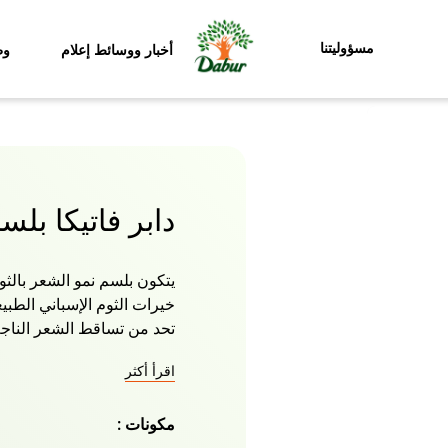
مسؤوليتنا
أخبار ووسائط إعلام
وظ
دابر فاتيكا بلس
يتكون بلسم نمو الشعر بالثوم
خيرات الثوم الإسباني الطب
تحد من تساقط الشعر الناجم 
لتساقط الشعر لدى الرجال 
اقرأ أكثر
الأساسية ووصفته العشبية 
الشعر وضعف الشعر ورحب ب
مكونات :
ناتشورالز الذي يحفز البصي
حجمها. للحصول على أفضل ا