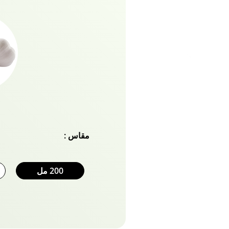
شعرك بلطف باستخدام شامبو 
من فاتيكا ناتشورالز!
مقاس :
200 مل