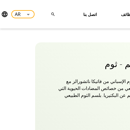
ائف
اتصل بنا
م - ثوم
 الإسباني من فاتيكا ناتشورالز مع
يعي من خصائص المضادات الحيوية التي
عن البكتيريا. بلسم الثوم الطبيعي
والنساء المخصب بزيوت فاتيكا
هو كل ما يحتاجه شعرك! وداعا لتساقط
شعر صحي مع بلسم الثوم من فاتيكا
لات الخاملة على فروة رأسك ويعيد
لنتائج ، استخدمي البلسم بعد شطف