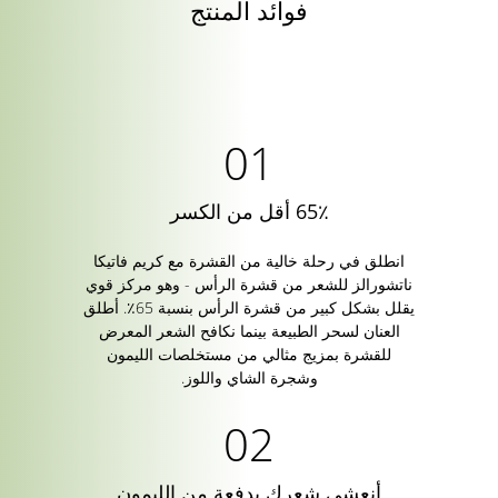
فوائد المنتج
65٪ أقل من الكسر
انطلق في رحلة خالية من القشرة مع كريم فاتيكا
ناتشورالز للشعر من قشرة الرأس - وهو مركز قوي
يقلل بشكل كبير من قشرة الرأس بنسبة 65٪. أطلق
العنان لسحر الطبيعة بينما نكافح الشعر المعرض
للقشرة بمزيج مثالي من مستخلصات الليمون
وشجرة الشاي واللوز.
أنعشي شعرك بدفعة من الليمون