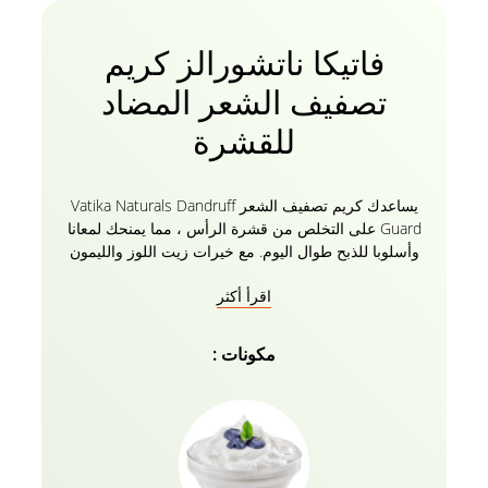
فاتيكا ناتشورالز كريم
تصفيف الشعر المضاد
للقشرة
يساعدك كريم تصفيف الشعر Vatika Naturals Dandruff
Guard على التخلص من قشرة الرأس ، مما يمنحك لمعانا
وأسلوبا للذبح طوال اليوم. مع خيرات زيت اللوز والليمون
وشجرة الشاي. مع كريم فاتيكا للشعر للرجال والنساء ،
اقرأ أكثر
اترك كل ما يقلق من قشرة الرأس وراءك. الخيرات
المركزة للليمون وشجرة الشاي واللوز في كل قطرة من
الكريم تغذي شعرك بعمق. خصائصه غير اللزجة تمنح
مكونات :
شعرك مظهرا ذكيا ورابحا. استخدميه كل يوم للحفاظ على
شعرك ناعما وسلسا وصحيا. امنح نفسك هذا الأسلوب
الإضافي والمظهر الذي يستحقه شعرك!