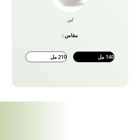
لبن
مقاس :
140 مل
210 مل