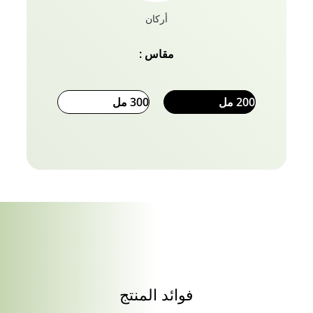
أركان
مقاس :
200 مل
300 مل
فوائد المنتج