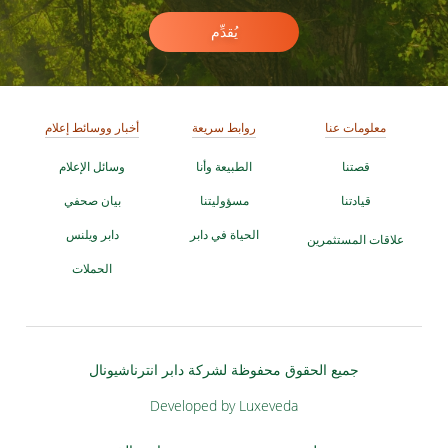
يُقدِّم
معلومات عنا
روابط سريعة
أخبار ووسائط إعلام
قصتنا
الطبيعة وأنا
وسائل الإعلام
قيادتنا
مسؤوليتنا
بيان صحفي
الحياة في دابر
دابر ويلنس
علاقات المستثمرين
الحملات
جميع الحقوق محفوظة لشركة دابر انترناشيونال
Developed by Luxeveda