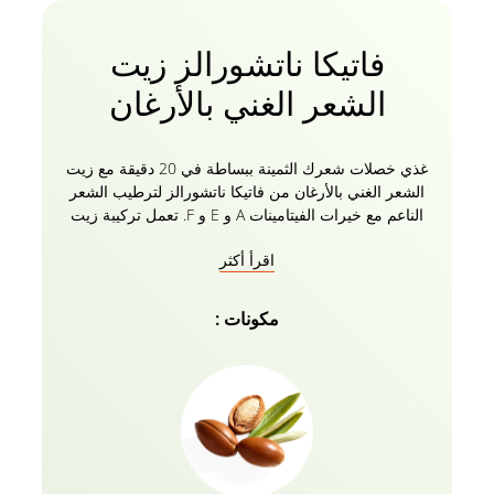
فاتيكا ناتشورالز زيت
الشعر الغني بالأرغان
غذي خصلات شعرك الثمينة ببساطة في 20 دقيقة مع زيت
الشعر الغني بالأرغان من فاتيكا ناتشورالز لترطيب الشعر
الناعم مع خيرات الفيتامينات A و E و F. تعمل تركيبة زيت
الأرغان هذه مع الفوائد الفريدة لزيت الشعر بشكل أفضل
اقرأ أكثر
على الشعر الجاف والمجعد مما يمنح اللمعان والقوة التي
تحتاجها! يمنح زيت أرغان للشعر مظهرا متجددا وملمسا من
الكمال الحريري واللمعان المتألق. إنه المنتج النهائي
مكونات :
للتصفيف واللمسات النهائية لشعر صحي شديد اللمعان! إنه
غير دهني وخالي من الكحول ويمتص على الفور لتنعيم
البشرة للحصول على شعر حريري وخالي من التجعد.
حماية وإحياء وفك تشابك شعرك الطبيعي والشعر
المستعار ووصلات أي ملمس. قومي بتقوية شعرك من
الجذور إلى الأطراف مع زيت فاتيكا ناتشورالز للشعر
الغني بالأرغان بالفيتامينات النابضة بالحياة!