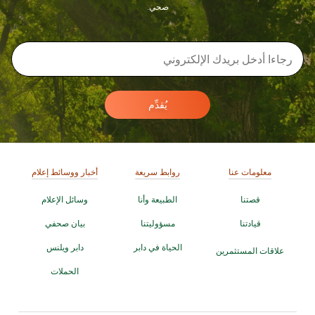
صحي.
يُقدِّم
معلومات عنا
روابط سريعة
أخبار ووسائط إعلام
قصتنا
الطبيعة وأنا
وسائل الإعلام
قيادتنا
مسؤوليتنا
بيان صحفي
الحياة في دابر
دابر ويلنس
علاقات المستثمرين
الحملات