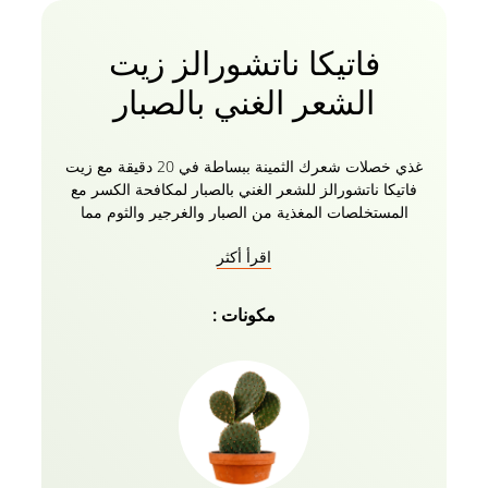
فاتيكا ناتشورالز زيت
الشعر الغني بالصبار
غذي خصلات شعرك الثمينة ببساطة في 20 دقيقة مع زيت
فاتيكا ناتشورالز للشعر الغني بالصبار لمكافحة الكسر مع
المستخلصات المغذية من الصبار والغرجير والثوم مما
يساعد على منع التقصف عن طريق تقوية الشعر من
اقرأ أكثر
الجذور إلى الأطراف. زيت الصبار الطبيعي للشعر للرجال
والنساء من فاتيكا يمنح شعرك وفروة رأسك تغذية كاملة
تساعد على التحكم في تساقط الشعر. تركيبة طبيعية
مكونات :
100٪ من زيت الصبار Vatika Naturals خالية من البارابين
والكبريتات والسيليكون. قوي شعرك من الجذور إلى
الأطراف مع زيت فاتيكا ناتشورالز للشعر الغني بالصبار مع
جميع الأعشاب.