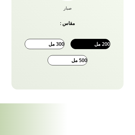
صبار
مقاس :
200 مل
300 مل
500 مل