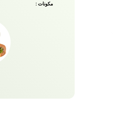
مكونات :
ولامع بشكل لا يصدق. قل لا أ
Crème. احصلي على لون
مجموعة Vatika Naturals Color اليوم!