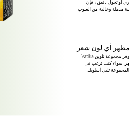
ي أو تحول دقيق ، فإن
Vatika N يضمن تغطية مذهلة وخالية من العيوب
لمظهر أي لون شعر
بغض النظر عن لون شعرك الطبيعي ، توفر مجموعة تلوين Vatika
 طبيعية المظهر. سواء كنت ترغب في
لمجموعة تلبي أسلوبك