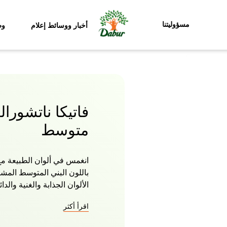
مسؤوليتنا
أخبار ووسائط إعلام
وظ
فاتيكا ناتشورال
متوسط
باللون البني المتوسط المش
الألوان الجذابة والغنية والد
بالشعر الرمادي. صبغة فاتي
اقرأ أكثر
تضمن نتيجة المنتج لونا طبيع