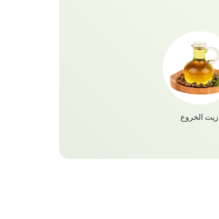
السريعة لوقت تطوير مدته 30 دقيقة للحصول على شعر ناعم
كثر! للمواد الكيميائية الضارة ورحب
بلون شعرك الطبيعي الجديد مع كريم Vatika Naturals Hair Color
 شعرك الدائم ذو اللون البني المتوسط مع
زيت الخروع