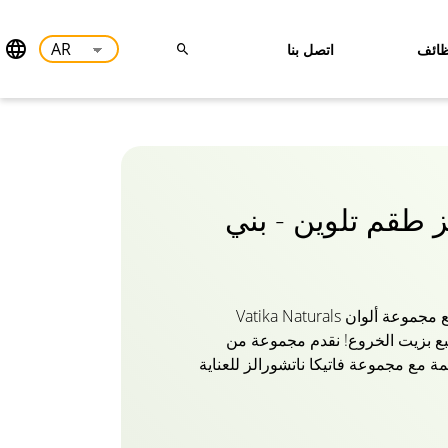
ائف
اتصل بنا
ز طقم تلوين - بني
انغمس في ألوان الطبيعة مع مجموعة ألوان Vatika Naturals
بع بزيت الخروع! نقدم مجموعة من
ائمة مع مجموعة فاتيكا ناتشورالز للعناية
كا للشعر هي مزيج من المكونات
الطبيعية للتلوين المغذي. مع تغطية 100٪ للون الشعر الرمادي ،
يا لا تشوبه شائبة. تخضع التركيبة