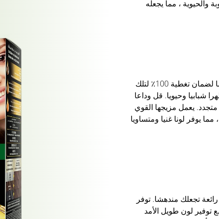
 والحيوية ، مما يجعله
تم تصميم هذه التركيبة المتقدمة خصيصا لضمان تغطية 100٪ لتلك
هرا شبابيا وحيويا. قل وداعا
متجدد. يعمل مزيجها القوي
ما يوفر لونا غنيا ومتساويا
ج رائعة تجعلك مندهشا. توفر
ع توفير لون طويل الأمد