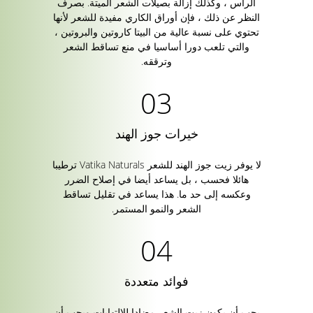
الرأس ، وكذلك إزالة بصيلات الشعر الميتة. بصرف
النظر عن ذلك ، فإن أوراق الكاري مفيدة للشعر لأنها
تحتوي على نسبة عالية من البيتا كاروتين والبروتين ،
والتي تلعب دورا أساسيا في منع تساقط الشعر
وترققه.
خيرات جوز الهند
لا يوفر زيت جوز الهند للشعر Vatika Naturals ترطيبا
هائلا فحسب ، بل يساعد أيضا في إصلاح الضرر
وعكسه إلى حد ما. هذا يساعد في تقليل تساقط
الشعر والنمو المستمر.
فوائد متعددة
يجب أن يكون زيت الشعر مضادا للالتهابات ويجب أن