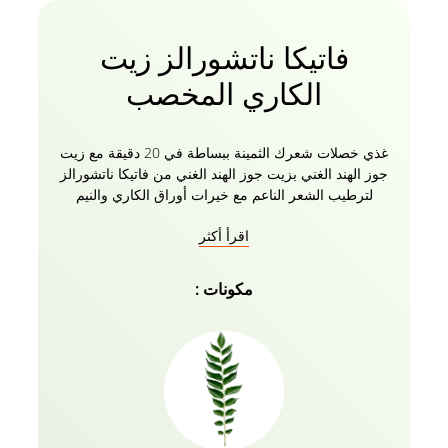
فاتيكا ناتشورالز زيت
الكاري المخصب
غذي خصلات شعرك الثمينة ببساطة في 20 دقيقة مع زيت
جوز الهند الغني بزيت جوز الهند الغني من فاتيكا ناتشورالز
لترطيب الشعر الناعم مع خيرات أوراق الكاري والنيم
والتولسي والكركديه للشعر الداكن والكثيف. المكونات
اقرأ أكثر
الطبيعية مثل مستخلص أوراق الكاري تجعل شعرك أكثر
كثافة ، وتساعد في الحفاظ على اللون الأسود الطبيعي ،
وتمنع حكة فروة الرأس. توصي فاتيكا بشدة بالزيت للشعر
مكونات :
الكثيف والضعيف وسوء التغذية لدى الرجال والنساء مما
يجعله أكثر قتامة وأقوى وأكثر لمعانا. تركيبة طبيعية 100٪
من زيت جوز الهند Vatika Naturals خالية من البارابين
والكبريتات والسيليكون. قوي شعرك من الجذور إلى
الأطراف مع زيت جوز الهند الغني بزيت جوز الهند الغني
من فاتيكا ناتشورالز مع جميع أوراق الأعشاب.