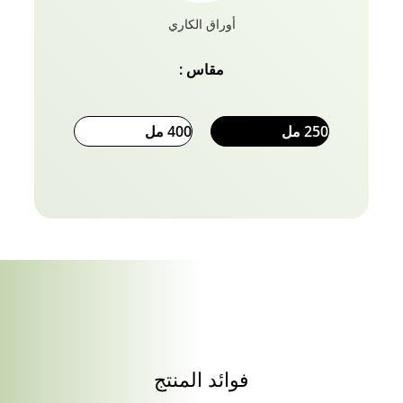
أوراق الكاري
مقاس :
250 مل
400 مل
فوائد المنتج