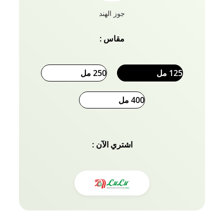
جوز الهند
مقاس :
125 مل
250 مل
400 مل
اشتري الآن :