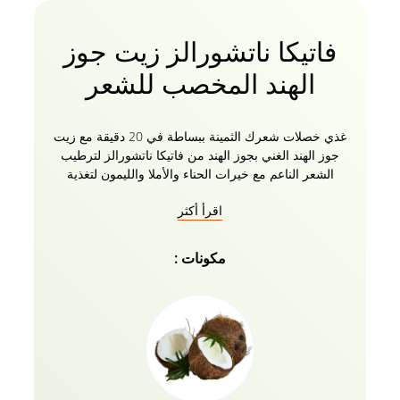
فاتيكا ناتشورالز زيت جوز
الهند المخصب للشعر
غذي خصلات شعرك الثمينة ببساطة في 20 دقيقة مع زيت
جوز الهند الغني بجوز الهند من فاتيكا ناتشورالز لترطيب
الشعر الناعم مع خيرات الحناء والأملا والليمون لتغذية
إضافية. زيت جوز الهند الممتاز من Vatika Natural غني
اقرأ أكثر
بالحناء والأملا والليمون و 5 أعشاب أخرى موثوقة. تضمن
تركيبة الزيت الطبيعية هذه تغلغلا أعمق للزيت لمنح شعرك
وفروة رأسك تغذية إضافية لشعر صحي خال من المشاكل.
مكونات :
تركيبة طبيعية 100٪ من زيت جوز الهند Vatika Naturals
خالية من البارابين والكبريتات والسيليكون. قوي شعرك
من الجذور إلى الأطراف مع زيت جوز الهند الغني بزيت
جوز الهند الغني من فاتيكا ناتشورالز مع جميع الأعشاب.