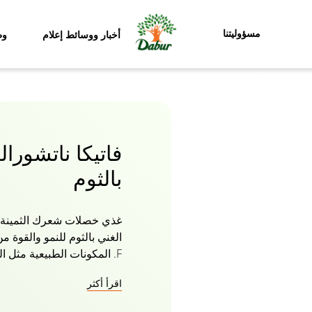
مسؤوليتنا
أخبار ووسائط إعلام
وظ
فاتيكا ناتشورا
بالثوم
F. المكونات الطبيعية مثل 
اقرأ أكثر
ناتشورالز خالية من الباراب
من الجذور إلى الأطراف بزيت