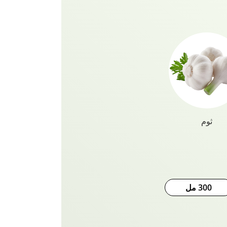
ثوم
300 مل