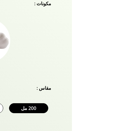
مكونات :
مقاس :
200 مل