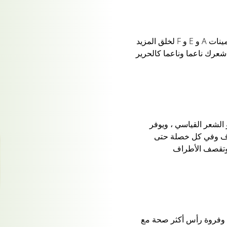
زيت الثوم للشعر الخاص بنا مدعم بفيتامينات A و E و F لخلق المزيد
عرك ناعما وناعما كالحرير
 الشعر القياسي ، ويوفر
راف وفي كل خصلة حتى
 وتقصف الأطراف
ة وفروة رأس أكثر صحة مع