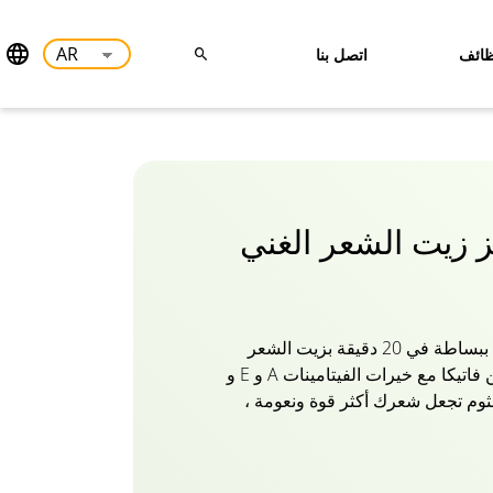
ائف
اتصل بنا
لز زيت الشعر الغني
غذي خصلات شعرك الثمينة ببساطة في 20 دقيقة بزيت الشعر
الغني بالثوم للنمو والقوة من فاتيكا مع خيرات الفيتامينات A و E و
الثوم تجعل شعرك أكثر قوة ونعومة ،
وتجنب التقصف! تركيبة طبيعية 100٪ من زيت الثوم من فاتيكا
ين والكبريتات والسليكونات. قوي شعرك
 فاتيكا ناتشورالز للشعر الغني بالثوم!