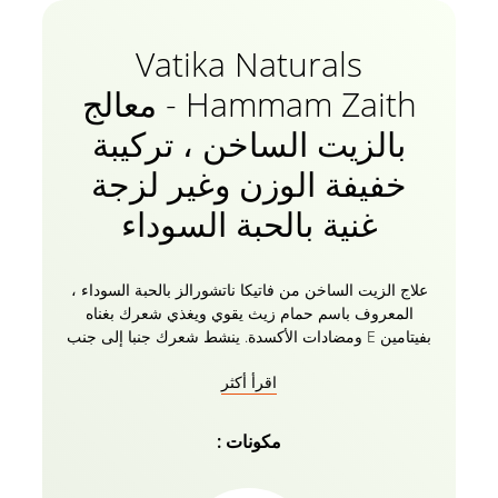
Vatika Naturals
Hammam Zaith - معالج
بالزيت الساخن ، تركيبة
خفيفة الوزن وغير لزجة
غنية بالحبة السوداء
علاج الزيت الساخن من فاتيكا ناتشورالز بالحبة السوداء ،
المعروف باسم حمام زيث يقوي ويغذي شعرك بغناه
بفيتامين E ومضادات الأكسدة. ينشط شعرك جنبا إلى جنب
مع زيوت فاتيكا المغذية للتخلص من الشعر المسطح مع
اقرأ أكثر
نقص الحجم. مستخلصات الحبة السوداء والمكونات
الطبيعية الأخرى لنمو الشعر لدى الرجال والنساء تعطي
تغذية مكثفة لشعرك وتمنع أي تكسر ، وتصلحه من
مكونات :
الجفاف والتلف إلى ناعم ولامع ومليء بالحجم. زيت الحبة
السوداء يقوي بصيلات الشعر وبالتالي يقلل من تساقط