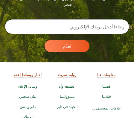
صحي.
يُقدِّم
معلومات عنا
روابط سريعة
أخبار ووسائط إعلام
قصتنا
الطبيعة وأنا
وسائل الإعلام
قيادتنا
مسؤوليتنا
بيان صحفي
الحياة في دابر
دابر ويلنس
علاقات المستثمرين
الحملات