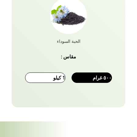
الشعر. معبأ بالفيتامينات والمعادن الحيوية لصحة الشعر ،
قناع الشعر مصنوع خصيصا للشعر التالف أو الأطراف
المتقصفة أو الشعر العرج. وداعا لمشاكل الشعر!
الحبة السوداء
مقاس :
٥٠٠ غرام
1 كيلو