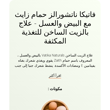
فاتيكا ناتشورالز حمام زايث
مع البيض والعسل - علاج
بالزيت الساخن للتغذية
المكثفة
علاج الزيت الساخن Vatika Naturals بالبيض والعسل ،
المعروف باسم حمام Zaith يقوي ويغذي شعرك بغناه
بفيتامين E ومضادات الأكسدة. ينشط شعرك جنبا إلى جنب
مع زيوت فاتيكا المغذية التي تساعد على السيطرة على
اقرأ أكثر
تساقط الشعر. البيض والعسل والخروع والنخاع لنمو الشعر
لدى الرجال والنساء تعطي تغذية مكثفة لشعرك وتمنع أي
تكسر ، وتصلحها من الجفاف والأضرار إلى ناعمة ولامعة
مكونات :
ومليئة بالحجم. قناع الشعر مصنوع خصيصا للشعر التالف أو
الأطراف المتقصفة أو الشعر العرج. تقلل العمامة
المصنوعة من الألياف الدقيقة من التجعد والكسر
والأطراف المتقصفة. تحقق من مجموعتنا الكاملة واعثر