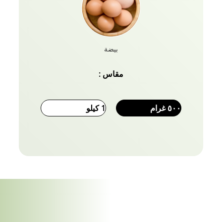
على الأنسب لك.
بيضة
مقاس :
٥٠٠ غرام
1 كيلو