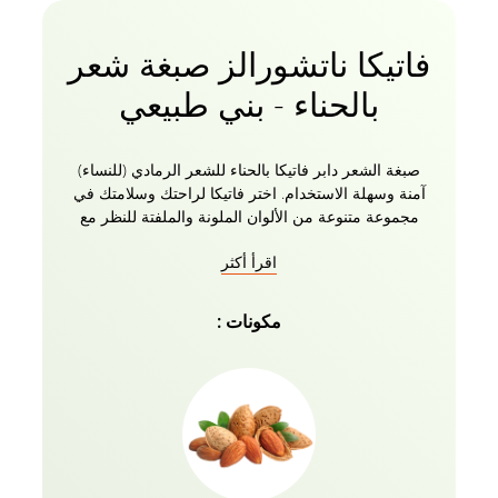
فاتيكا ناتشورالز صبغة شعر
بالحناء - بني طبيعي
صبغة الشعر دابر فاتيكا بالحناء للشعر الرمادي (للنساء)
آمنة وسهلة الاستخدام. اختر فاتيكا لراحتك وسلامتك في
مجموعة متنوعة من الألوان الملونة والملفتة للنظر مع
مكونات مغذية يمكنك الوثوق بها! يضمن اللون العنابي
اقرأ أكثر
الحالي تغطية بنسبة 100٪ للشعر الرمادي وهو سهل
التطبيق. صبغة الشعر دابر فاتيكا للسيدات تعالج الشعر
بلون طبيعي غني وتحتوي على 0٪ أمونيا ، مما يجعله ناعما
مكونات :
ولامعا ولامعا. أنت الآن على استعداد لتقدير نفسك في 30
دقيقة فقط مع لون الشعر العنابي المذهل من فاتيكا!