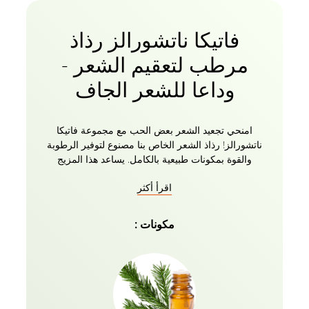
فاتيكا ناتشورالز رذاذ
مرطب لتعقيم الشعر -
وداعا للشعر الجاف
امنحي تجعيد الشعر بعض الحب مع مجموعة فاتيكا
ناتشورالز! رذاذ الشعر الخاص بنا مصنوع لتوفير الرطوبة
والقوة بمكونات طبيعية بالكامل. يساعد هذا المزيج
المرطب الخالي من التجعد على حجب الرطوبة وفك
اقرأ أكثر
تشابك الخصلات وحمايتها من الحرارة للحصول على تجعيد
محدد. يمنح الرذاذ شعرك لمعانا خارج هذا العالم يلتقط
الضوء تماما برائحة حيوية وخفيفة. هذا الرذاذ اللامع والشعر
مكونات :
المنعش عالميا يشعر بانعدام الوزن تماما. يجلب الحياة
للشعر التالف ورائحته رائعة.