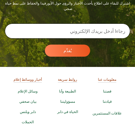
اشترك للبقاء على اطلاع بأحدث الأخبار والرؤى حول الأيورفيدا والحفاظ على نمط حياة
صحي.
يُقدِّم
معلومات عنا
روابط سريعة
أخبار ووسائط إعلام
قصتنا
الطبيعة وأنا
وسائل الإعلام
قيادتنا
مسؤوليتنا
بيان صحفي
الحياة في دابر
دابر ويلنس
علاقات المستثمرين
الحملات