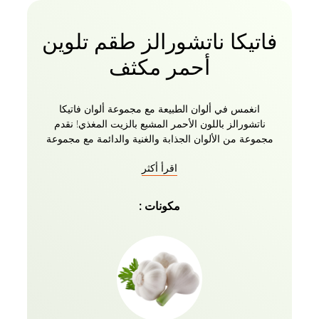
فاتيكا ناتشورالز طقم تلوين
أحمر مكثف
انغمس في ألوان الطبيعة مع مجموعة ألوان فاتيكا
ناتشورالز باللون الأحمر المشبع بالزيت المغذي! نقدم
مجموعة من الألوان الجذابة والغنية والدائمة مع مجموعة
فاتيكا ناتشورالز للعناية بالشعر الرمادي. صبغة فاتيكا
اقرأ أكثر
للشعر هي مزيج من المكونات الطبيعية للتلوين المغذي.
مع تغطية 100٪ للون الشعر الرمادي ، تضمن نتيجة المنتج
لونا طبيعيا لا تشوبه شائبة. تخضع التركيبة السريعة لوقت
مكونات :
تطوير مدته 30 دقيقة للحصول على شعر ناعم ولامع
بشكل لا يصدق. قل لا أكثر! للمواد الكيميائية الضارة ورحب
بلون شعرك الطبيعي الجديد مع كريم Vatika Naturals
Hair Color Crème. احصلي على لون شعرك الدائم باللون
الأحمر المكثف مع مجموعة Vatika Naturals Color اليوم!