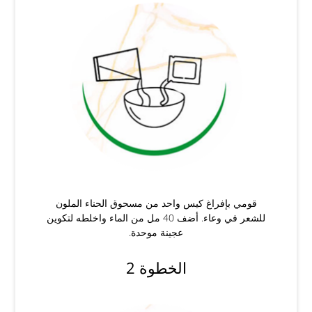
قومي بإفراغ كيس واحد من مسحوق الحناء الملون
للشعر في وعاء. أضف 40 مل من الماء واخلطه لتكوين
عجينة موحدة.
الخطوة 2