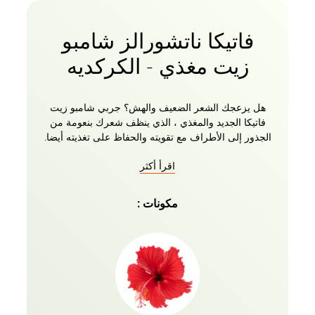
فاتيكا ناتشورالز شامبو
زيت مغذي - الكركديه
هل يزعجك الشعر الضعيف والهش؟ جربي شامبو زيت
فاتيكا الجديد والمغذي ، الذي ينظف شعرك بنعومة من
الجذور إلى الأطراف مع تقويته والحفاظ على تغذيته أيضا.
مع شامبو فاتيكا الطبيعي المعزز بالكركديه ، حان الوقت
اقرأ أكثر
لتوديع الشعر الضعيف والترحيب بخصلات قوتك الصحية
والسميكة واللامعة. يمكن لهذا الشامبو المغذي أن يقلل
من التجعد لمدة تصل إلى ثلاثة أيام عند استخدامه مع
مكونات :
بلسم فاتيكا. يمكن استخدامه أيضا مع علاجات الزيت
الأخرى. يمكنك الآن الحصول على شعر أكثر استقامة
ونعومة وأسهل في التصفيف.